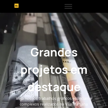
Grandes
projetos em
destaque
Veja nossos trabalhos gráficos especiais e
complexos realizados na Vila Mariana.