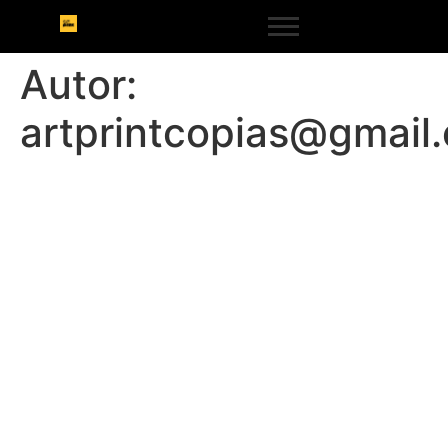
Autor:
artprintcopias@gmail